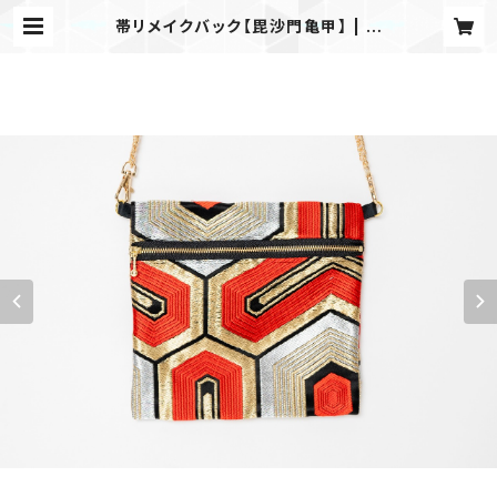
帯リメイクバック【毘沙門亀甲】 | ki
monoてふてふ