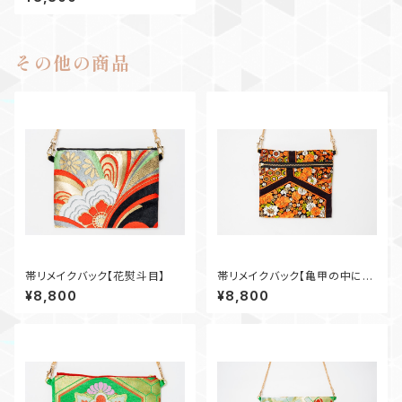
その他の商品
帯リメイクバック【花熨斗目】
帯リメイクバック【亀甲の中に
花】
¥8,800
¥8,800