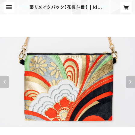
帯リメイクバック【花熨斗目】 | kimo
noてふてふ